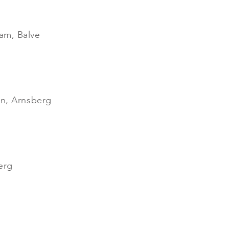
am, Balve
gn, Arnsberg
erg