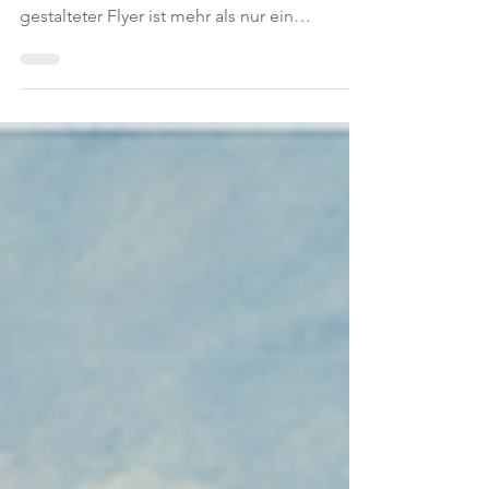
Wie gutes Design Vertrauen schafft – am
Beispiel von Astrid Hauke Ein professionell
gestalteter Flyer ist mehr als nur ein
Informationsträger. Er ist oft der erste
Kontaktpunkt zwischen dir und deinen
potenziellen Kunden. Gerade für Coaches,
Beraterinnen und Dienstleister entscheidet
dieser erste Eindruck darüber, ob Vertrauen
entsteht – oder nicht. Die Flyer für Astrid
Hauke zeigen, wie wirkungsvoll
durchdachtes Design sein kann. Warum ein
professioneller Flyer entscheidend